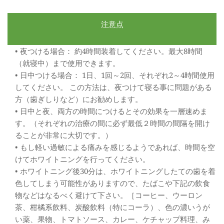
注意点
夜つける場合： 約4時間装着してください。最大8時間
（就寝中）まで使用できます。
日中つける場合： 1日、1回～2回、それぞれ2～4時間使用
してください。 この方法は、夜つけて寝る事に問題がある
方（歯ぎしりなど）にお勧めします。
日中と夜、両方の時間につけるとその効果を一層速めま
す。（それぞれの治療の間に必ず最低２時間の間隔を開け
ることが非常に大切です。）
もし軽い過敏による痛みを感じるようであれば、時間を空
けてホワイトニングを行ってください。
ホワイトニング後30分は、ホワイトニングしたての歯を着
色してしまう可能性がありますので、たばこや下記の飲食
物などはなるべく避けて下さい。［コーヒー、ウーロン
茶、柑橘系飲料、炭酸飲料（特にコーラ）、色の濃いうが
い薬、果物、トマトソース、カレー、ケチャップ料理、み